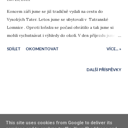
Koncem září jsme se již tradičně vydali na cestu do
Vysokých Tater. Letos jsme se ubytovali v Tatranské
Lomnice . Oproti loňsku se počasí obrátilo a tak jsme si
mohli vychutnávat i výhledy do okolí. V den příjezdu jsme se
stihli ubytovat ve Vila Helena nedaleko nádraží a zajít ještě
SDÍLET
OKOMENTOVAT
VÍCE... »
na večeři do jedné z restaurací.
DALŠÍ PŘÍSPĚVKY
Používá technologii služby Blogger
This site uses cookies from Google to deliver its