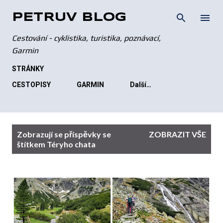
Přeskočit na hlavní obsah
PETRŮV BLOG
Cestování - cyklistika, turistika, poznávací,
Garmin
STRÁNKY
CESTOPISY
GARMIN
Další…
P
Zobrazují se příspěvky se
ZOBRAZIT VŠE
ř
štítkem
Téryho chata
í
s
p
ě
v