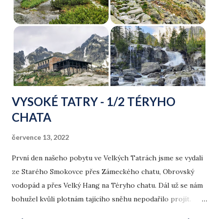
k
y
VYSOKÉ TATRY - 1/2 TÉRYHO
CHATA
července 13, 2022
První den našeho pobytu ve Velkých Tatrách jsme se vydali
ze Starého Smokovce přes Zámeckého chatu, Obrovský
vodopád a přes Velký Hang na Téryho chatu. Dál už se nám
bohužel kvůli plotnám tajícího sněhu nepodařilo projít.
Zpátky jsme ještě navštívili monumentální Velký vodopád.