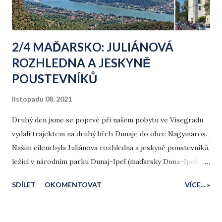
2/4 MAĎARSKO: JULIÁNOVÁ
ROZHLEDNA A JESKYNĚ
POUSTEVNÍKŮ
listopadu 08, 2021
Druhý den jsme se poprvé při našem pobytu ve Visegradu
vydali trajektem na druhý břeh Dunaje do obce Nagymaros.
Naším cílem byla Juliánova rozhledna a jeskyně poustevníků,
ležící v národním parku Dunaj-Ipeľ (maďarsky Duna–Ipoly
Nemzeti Park). Tento park je jedním z nejvíce různorodých
SDÍLET
OKOMENTOVAT
VÍCE... »
národních parků v Maďarsku.