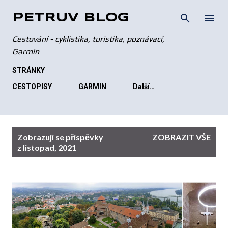
Přeskočit na hlavní obsah
PETRŮV BLOG
Cestování - cyklistika, turistika, poznávací,
Garmin
STRÁNKY
CESTOPISY
GARMIN
Další…
P
Zobrazují se příspěvky
ZOBRAZIT VŠE
ř
z listopad, 2021
í
s
p
ě
v