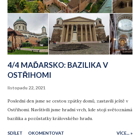
k
y
4/4 MAĎARSKO: BAZILIKA V
OSTŘIHOMI
listopadu 22, 2021
Poslední den jsme se cestou zpátky domů, zastavili ještě v
Ostřihomi. Navštívili jsme hradní vrch, kde stojí světoznámá
bazilika a pozůstatky královského hradu.
SDÍLET
OKOMENTOVAT
VÍCE... »