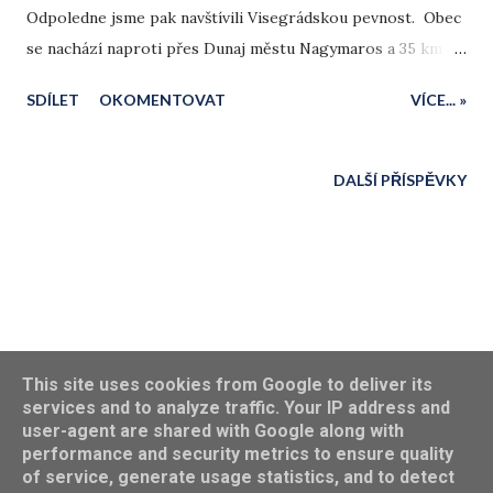
Odpoledne jsme pak navštívili Visegrádskou pevnost. Obec
se nachází naproti přes Dunaj městu Nagymaros a 35 km
severně od Budapešti.
SDÍLET
OKOMENTOVAT
VÍCE... »
DALŠÍ PŘÍSPĚVKY
Používá technologii služby Blogger
This site uses cookies from Google to deliver its
services and to analyze traffic. Your IP address and
Obrázky motivu vytvořil(a)
pixhook
user-agent are shared with Google along with
performance and security metrics to ensure quality
Petr Mikeska
of service, generate usage statistics, and to detect