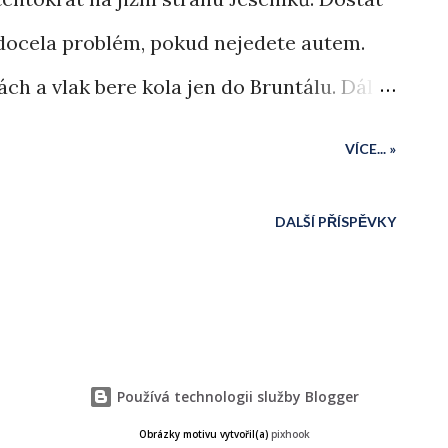
 docela problém, pokud nejedete autem.
ch a vlak bere kola jen do Bruntálu. Dál
 jeden vagón. Naštěstí žádný kočárek vlak
VÍCE... »
a se do vlaku vezli čtyři kola.
DALŠÍ PŘÍSPĚVKY
Používá technologii služby Blogger
Obrázky motivu vytvořil(a)
pixhook