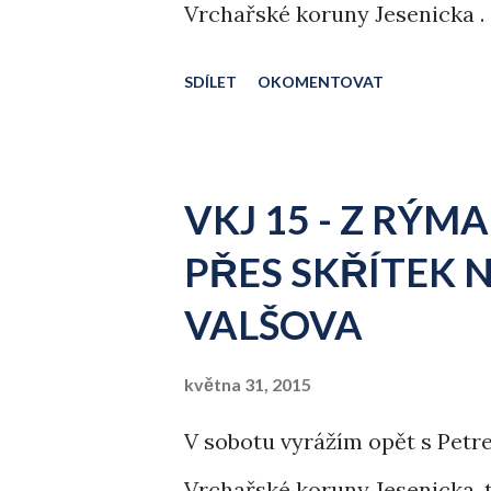
Vrchařské koruny Jesenicka .
SDÍLET
OKOMENTOVAT
VKJ 15 - Z RÝ
PŘES SKŘÍTEK 
VALŠOVA
května 31, 2015
V sobotu vyrážím opět s Petr
Vrchařské koruny Jesenicka, t