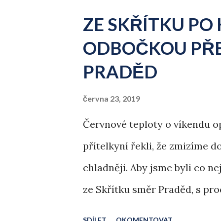
ZE SKŘÍTKU PO 
ODBOČKOU PŘE
PRADĚD
června 23, 2019
Červnové teploty o víkendu opě
přítelkyní řekli, že zmizíme 
chladněji. Aby jsme byli co n
ze Skřítku směr Praděd, s pr
Dlouhých Strání a krásnou c
SDÍLET
OKOMENTOVAT