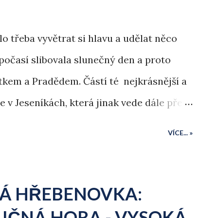
o třeba vyvětrat si hlavu a udělat něco
počasí slibovala slunečný den a proto
ítkem a Pradědem. Částí té nejkrásnější a
e v Jeseníkách, která jinak vede dále přes
o Ramzové. V zimě jsem šel tuto část
VÍCE... »
KÁ HŘEBENOVKA:
DLIČNÁ HORA - VYSOKÁ