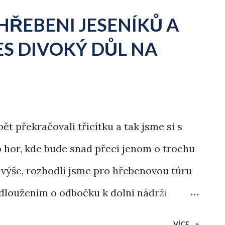
HŘEBENI JESENÍKŮ A
S DIVOKÝ DŮL NA
t překračovali třicítku a tak jsme si s
do hor, kde bude snad přeci jenom o trochu
ejvýše, rozhodli jsme pro hřebenovou túru
odloužením o odbočku k dolní nádrži
estou Divokým dolem na Praděd. Jedinou
VÍCE... »