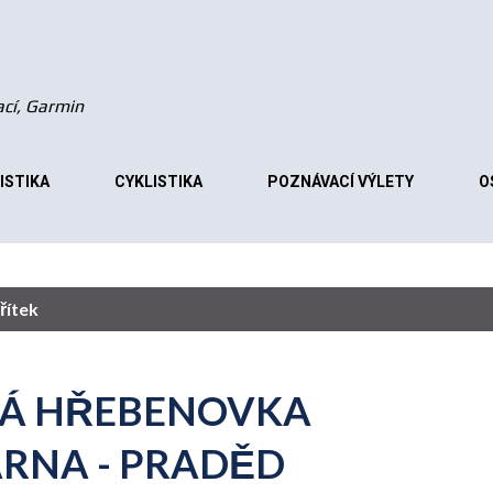
Přeskočit na hlavní obsah
vací, Garmin
ISTIKA
CYKLISTIKA
POZNÁVACÍ VÝLETY
O
řítek
CKÁ HŘEBENOVKA
ÁRNA - PRADĚD