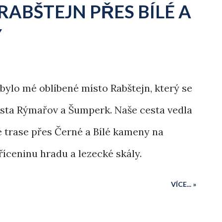
RABŠTEJN PŘES BÍLÉ A
Y
bylo mé oblíbené místo Rabštejn, který se
sta Rýmařov a Šumperk. Naše cesta vedla
é trase přes Černé a Bílé kameny na
zříceninu hradu a lezecké skály.
VÍCE... »