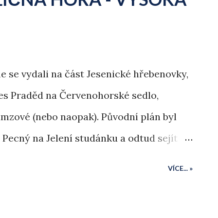
e se vydali na část Jesenické hřebenovky,
řes Praděd na Červenohorské sedlo,
amzové (nebo naopak). Původní plán byl
Pecný na Jelení studánku a odtud sejít
k. Počasí nám ale nakonec změnilo naše
VÍCE... »