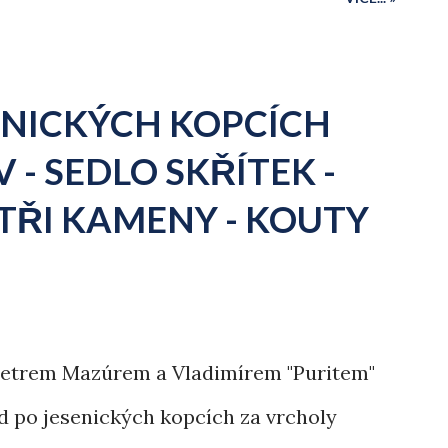
 byla doprava.
ENICKÝCH KOPCÍCH
 - SEDLO SKŘÍTEK -
 TŘI KAMENY - KOUTY
Petrem Mazúrem a Vladimírem "Puritem"
 po jesenických kopcích za vrcholy