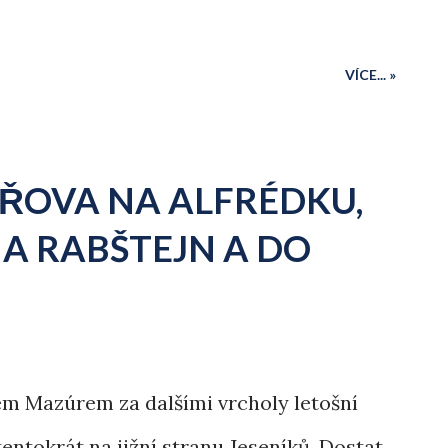
VÍCE... »
MAŘOVA NA ALFRÉDKU,
NA RABŠTEJN A DO
em Mazúrem za dalšími vrcholy letošní
entokrát na jižní stranu Jeseníků. Dostat