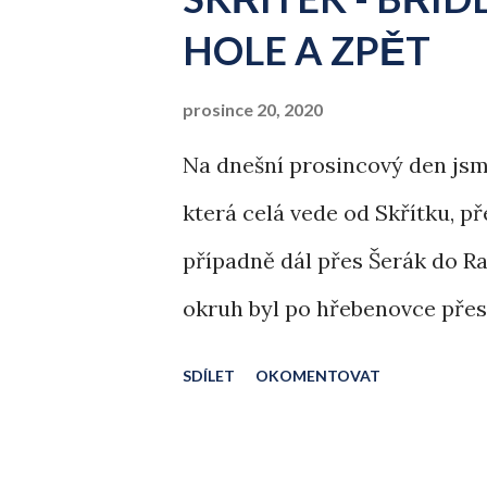
HOLE A ZPĚT
prosince 20, 2020
Na dnešní prosincový den jsm
která celá vede od Skřítku, p
případně dál přes Šerák do R
okruh byl po hřebenovce přes 
přes Alfrédku zpět na Skříte
SDÍLET
OKOMENTOVAT
plány.