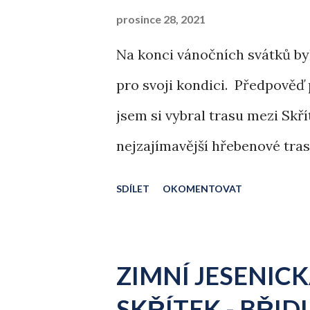
ě
prosince 28, 2021
v
Na konci vánočních svátků byl
k
pro svoji kondici. Předpověď 
y
jsem si vybral trasu mezi Skř
nejzajímavější hřebenové tras
Červenohorské sedlo, Šerák d
SDÍLET
OKOMENTOVAT
před pěti lety, viz článek .
ZIMNÍ JESENIC
SKŘÍTEK - BŘI