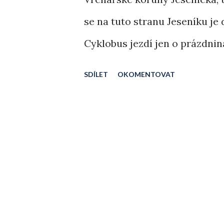
se na tuto stranu Jeseníku je
Cyklobus jezdí jen o prázdniná
do Rýmařova pokračuje již jen
SDÍLET
OKOMENTOVAT
nevezl a tak s přimhouřením ok