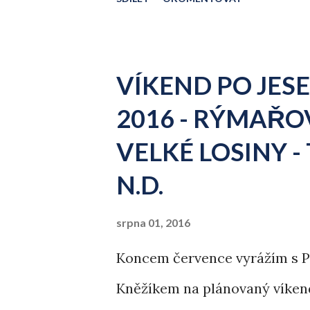
černou kaňkou na dnešním dni
VÍKEND PO JES
2016 - RÝMAŘOV
VELKÉ LOSINY -
N.D.
srpna 01, 2016
Koncem července vyrážím s 
Kněžíkem na plánovaný víkend