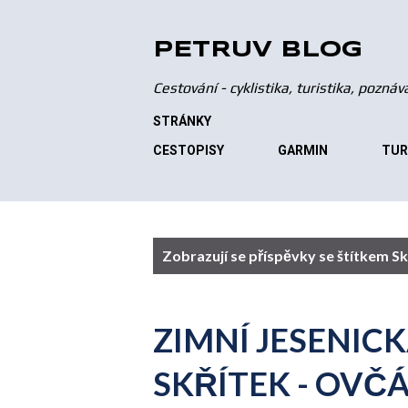
PETRŮV BLOG
Cestování - cyklistika, turistika, pozná
STRÁNKY
CESTOPISY
GARMIN
TUR
P
Zobrazují se příspěvky se štítkem
Sk
ř
í
ZIMNÍ JESENI
s
SKŘÍTEK - OVČ
p