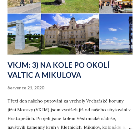
k
y
VKJM: 3) NA KOLE PO OKOLÍ
VALTIC A MIKULOVA
července 21, 2020
Třetí den našeho putování za vrcholy Vrchařské koruny
jižní Moravy (VKJM) jsem vyráželi již od našeho ubytování v
Hustopečích. Projeli jsme kolem Věstonické nádrže,
navštívili kamenný kruh v Kletnicích, Mikulov, kolonádu na
Reisně, Bránu druidů za hranicemi v Rakousku. Zpátky pak