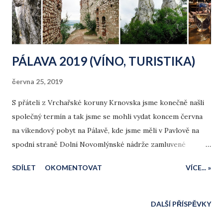
PÁLAVA 2019 (VÍNO, TURISTIKA)
června 25, 2019
S přáteli z Vrchařské koruny Krnovska jsme konečně našli
společný termín a tak jsme se mohli vydat koncem června
na víkendový pobyt na Pálavě, kde jsme měli v Pavlově na
spodní straně Dolní Novomlýnské nádrže zamluvené
ubytování.
SDÍLET
OKOMENTOVAT
VÍCE... »
DALŠÍ PŘÍSPĚVKY