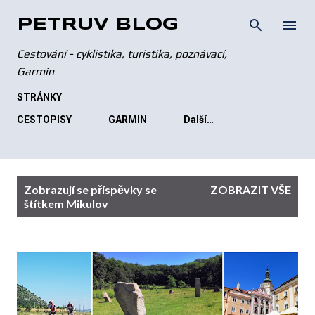
Přeskočit na hlavní obsah
PETRŮV BLOG
Cestování - cyklistika, turistika, poznávací,
Garmin
STRÁNKY
CESTOPISY
GARMIN
Další…
P
Zobrazují se příspěvky se
ZOBRAZIT VŠE
ř
štítkem
Mikulov
í
s
p
ě
v