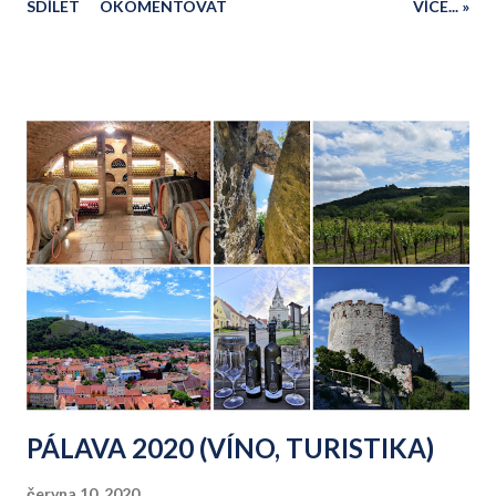
SDÍLET
OKOMENTOVAT
VÍCE... »
naše cesta pokračovala přes Valtice. Lednicko-valtický
areál, Janův hrad a rozhlednu Maják zpátky do Hustopečí.
Pod odkazy najdete popis každého, ze čtyř dnů. 0) Úvod 1)
Okolo Brna 2) Znojemsko 3) OKOLÍ VALTIC, MIKULOVA 4)
Kobylí, Velké Pavlovice,... Třetí den si můžeme už trochu
přispat, protože dnes již vyrážíme od našeho ubytování u
Halmů v Hustopečích v 10:30 hodin. Až na jedno menší
stoupání, dnes vede prvních 12 kilometrů přes Věstonickou
nádrž (též Vodní nádrž Nové Mlýny II nebo Střední nádrž)
po rovině. Od vodní nádrže pak v Pavlově odbočujeme a
začínáme pěkně stoupat. Do obce Klentnice nás čeká dnešní
nejdelší 2 km stoupání s průměrným 7,7% sklonem. Za zády
máme kromě Věstonické nádrže také zříceni...
PÁLAVA 2020 (VÍNO, TURISTIKA)
června 10, 2020