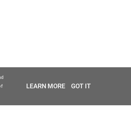
nd
LEARN MORE
GOT IT
of