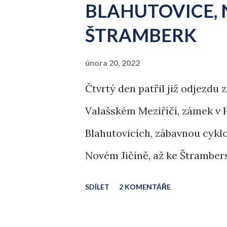
BLAHUTOVICE, N
ě
v
ŠTRAMBERK
k
února 20, 2022
y
Čtvrtý den patřil již odjezdu
Valašském Meziříčí, zámek v 
Blahutovicích, zábavnou cykl
Novém Jičíně, až ke Štramber
SDÍLET
2 KOMENTÁŘE