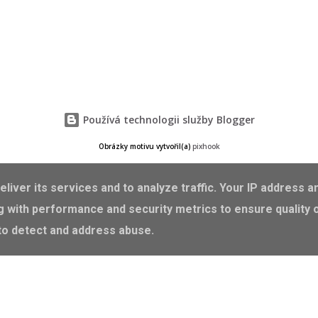
Používá technologii služby Blogger
Obrázky motivu vytvořil(a)
pixhook
Petr Mikeska
liver its services and to analyze traffic. Your IP address a
ZÁSADY OCHRANY OSOBNÍCH ÚDAJŮ
 with performance and security metrics to ensure quality 
 to detect and address abuse.