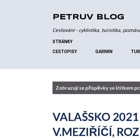
PETRŮV BLOG
Cestování - cyklistika, turistika, pozná
STRÁNKY
CESTOPISY
GARMIN
TUR
P
Zobrazují se příspěvky se štítkem
pc
ř
í
VALAŠSKO 2021 
s
V.MEZIŘÍČÍ, R
p