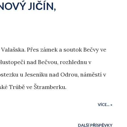
OVÝ JIČÍN,
 z Valašska. Přes zámek a soutok Bečvy ve
Hustopeči nad Bečvou, rozhlednu v
ostezku u Jeseníku nad Odrou, náměstí v
ské Trúbě ve Štramberku.
VÍCE... »
DALŠÍ PŘÍSPĚVKY