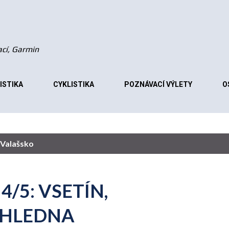
Přeskočit na hlavní obsah
vací, Garmin
ISTIKA
CYKLISTIKA
POZNÁVACÍ VÝLETY
O
Valašsko
4/5: VSETÍN,
OZHLEDNA