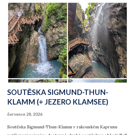
Kesselfallstraße dále na jih až k dolní stanici lanovek na
Kitzsteinhorn.
SOUTĚSKA SIGMUND-THUN-
KLAMM (+ JEZERO KLAMSEE)
července 28, 2026
Soutěska Sigmund-Thun-Klamm v rakouském Kaprunu