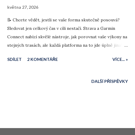
května 27, 2026
📝 Chcete vědět, jestli se vaše forma skutečně posouvá?
Sledovat jen celkový čas v cíli nestačí. Strava a Garmin
Connect nabízí skvělé nástroje, jak porovnat vaše výkony na
stejných trasách, ale každá platforma na to jde úplně jinak.
V tomto článku se podíváme na to, jak z obou aplikací
SDÍLET
2 KOMENTÁŘE
VÍCE... »
vytěžit maximum, v čem se liší a jak v datech odhalit, kde
přesně na svém oblíbeném okruhu získáváte cenné vteřiny.
DALŠÍ PŘÍSPĚVKY
Používá technologii služby Blogger