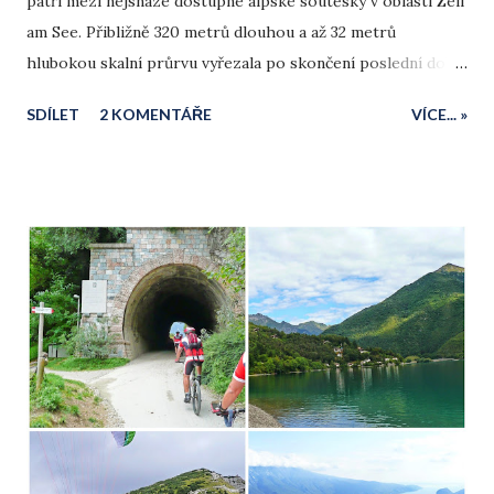
patří mezi nejsnáze dostupné alpské soutěsky v oblasti Zell
am See. Přibližně 320 metrů dlouhou a až 32 metrů
hlubokou skalní průrvu vyřezala po skončení poslední doby
ledové řeka Kapruner Ache, napájená i vodami z ledovce
SDÍLET
2 KOMENTÁŘE
VÍCE... »
Kitzsteinhorn. Dnes skrz ni vede trasa po dřevěných
lávkách a schodištích upevněných přímo na skalních stěnách
těsně nad proudící vodou. Prodloužením samotného
průchodu o okruh kolem tyrkysového jezera Klammsee
získáte ideální půldenní výlet pro vás i pro rodiny s dětmi.