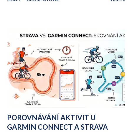
podíváme na klíčové navigační nástroje a skupinové funkce
GroupRide, které vám pomohou vytěžit z vašeho zařízení
naprosté maximum.
POROVNÁVÁNÍ AKTIVIT U
GARMIN CONNECT A STRAVA