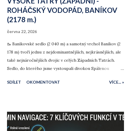
VYSOKÉ TATRY (ZÁPADNÍ) -
ROHÁČSKÝ VODOPÁD, BANÍKOV
(2178 m.)
června 22, 2026
🥾 Baníkovské sedlo (2 040 m) a samotný vrchol Baníkov (2
178 m) tvoří jednu z nejdominantnějších, nejkrásnějších, ale
také nejnáročnějších dvojic v celých Západních Tatrách.
Sedlo, do kterého jsme vystoupali divokou Spálenou
dolinou, slouží jako klíčová křižovatka tras a strategický
SDÍLET
OKOMENTOVAT
VÍCE... »
vyhlídkový bod. Spojuje drsnou severní oravskou stranu s
jihem. Z něj se otevírá pohled na zelenou liptovskou stranu
v čele s dolinou Parichvost a panorama dotváří obrovská
hladina Liptovské Mary s Nízkými Tatrami na obzoru. V
porovnání s tatranskou klasikou je výstup na Baníkov
fyzicky srovnatelný s výstupy na Kriváň (ze Tří studniček s