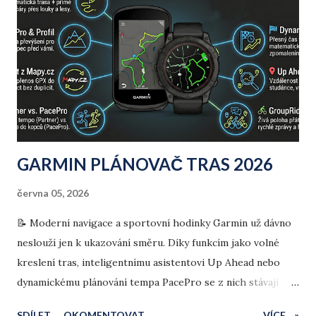
převýšením cca 1 140 m) nebo Rysy z Popradského plesa
(cca 1 000 m).
GARMIN PLÁNOVAČ TRAS 2026
června 05, 2026
📝 Moderní navigace a sportovní hodinky Garmin už dávno
neslouží jen k ukazování směru. Díky funkcím jako volné
kreslení tras, inteligentnímu asistentovi Up Ahead nebo
dynamickému plánování tempa PacePro se z nich stávají
strategičtí společníci v terénu. V tomto přehledu se
SDÍLET
OKOMENTOVAT
VÍCE... »