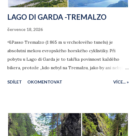
LAGO DI GARDA -TREMALZO
července 18, 2026
🚵Passo Tremalzo (1 865 m u vrcholového tunelu) je
absolutní mekou evropského horského cyklistiky. Při
pobytu u Lago di Garda je to takřka povinnost každého
bikera, protože „kdo nebyl na Tremalzu, jako by ani nebyl u
Gardy.“ Cyklisté však výrazem „Tremalzo“ obvykle nemyslí
SDÍLET
OKOMENTOVAT
VÍCE... »
samotnou horu Monte Tremalzo (1 973 m), ale za svůj hlavní
cíl považují konec asfaltové silnice u restaurace Albergo
Ristorante Garda (1 705 m).