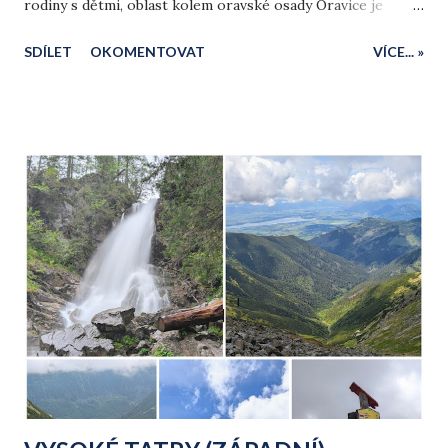
rodiny s dětmi, oblast kolem oravské osady Oravice je
ideální volbou. Spojení národní přírodní rezervace Juráňova
SDÍLET
OKOMENTOVAT
VÍCE... »
dolina a naučného chodníku Rašeliniště Peciská nabízí
půldenní okruh plný geomorfologických úkazů, vzácné
flóry a nedotčené slovenské divočiny.