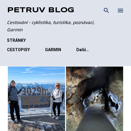
Přeskočit na hlavní obsah
PETRŮV BLOG
Cestování - cyklistika, turistika, poznávací,
Garmin
STRÁNKY
CESTOPISY
GARMIN
Další…
P
ř
í
s
p
ě
v
k