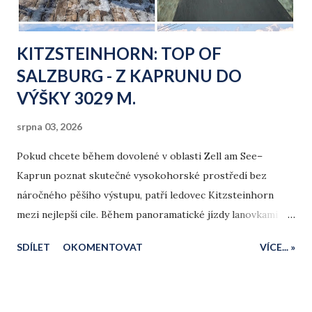
y
KITZSTEINHORN: TOP OF
SALZBURG - Z KAPRUNU DO
VÝŠKY 3029 M.
srpna 03, 2026
Pokud chcete během dovolené v oblasti Zell am See–
Kaprun poznat skutečné vysokohorské prostředí bez
náročného pěšího výstupu, patří ledovec Kitzsteinhorn
mezi nejlepší cíle. Během panoramatické jízdy lanovkami
překonáte 4 klimatická pásma a 2 261 výškových metrů, až
SDÍLET
OKOMENTOVAT
VÍCE... »
se z údolí dostanete nad hranici 3 000 metrů nad mořem
Tento výlet navazuje na naši dopolední procházku
soutěskou Sigmund-Thun-Klamm a okolo tyrkysového
jezera Klammsee, odkud jsme pokračovali údolím