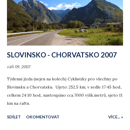
k
y
SLOVINSKO - CHORVATSKO 2007
září 09, 2007
Týdenní jízda (nejen na kolech) Cyklistiky pro všechny po
Slovinsku a Chorvatsku. Ujeto: 252,5 km, v sedle 17:45 hod.,
celkem 24:10 hod., nastoupáno cca.7000 výšk.metrů, sjeto 11
km na raftu.
SDÍLET
OKOMENTOVAT
VÍCE... »