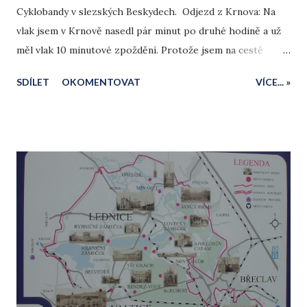
Cyklobandy v slezských Beskydech. Odjezd z Krnova: Na
vlak jsem v Krnově nasedl pár minut po druhé hodině a už
měl vlak 10 minutové zpoždění. Protože jsem na cestě
dvakrát přestupoval a čas na přestupy byl malý, pojala mě
SDÍLET
OKOMENTOVAT
VÍCE... »
pochybnost zda stihnu následující spoje, ale naštěstí z
Opavy jsme již vyjeli bez zpoždění. Ve Svinově jsem přestup
stihl akorát a následně v Ostravě na hlavním nádraží jsem
byl rád, že mi dovolili přejít přes koleje na opačnou stranu
nádraží, a tak jsem celkem v klidu stihl spoj do Frýdku-
Místku.