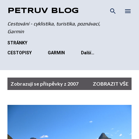
Přeskočit na hlavní obsah
PETRŮV BLOG
Cestování - cyklistika, turistika, poznávací,
Garmin
STRÁNKY
CESTOPISY
GARMIN
Další…
P
Zobrazují se příspěvky z 2007
ZOBRAZIT VŠE
ř
í
s
p
ě
v