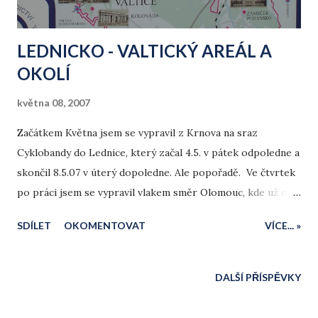
LEDNICKO - VALTICKÝ AREÁL A
OKOLÍ
května 08, 2007
Začátkem Května jsem se vypravil z Krnova na sraz
Cyklobandy do Lednice, který začal 4.5. v pátek odpoledne a
skončil 8.5.07 v úterý dopoledne. Ale popořadě. Ve čtvrtek
po práci jsem se vypravil vlakem směr Olomouc, kde už na
mě čekal kamarád Petr z Olomouce a Radek z Prostějova s
SDÍLET
OKOMENTOVAT
VÍCE... »
kterým jsem následující den vyjel směr Lednice.. Petr nás
doprovodil kousek za Olomouc a pak se s námi rozloučil a
popřál nám šťastnou cestu. S Radkem jsme dojeli do jeho
DALŠÍ PŘÍSPĚVKY
bydliště Prostějova, kde jsme, jak jsme zjistili později
přespali jen 100 metrů od sebe.