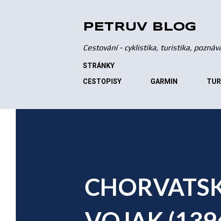
PETRŮV BLOG
Cestování - cyklistika, turistika, pozná
STRÁNKY
CESTOPISY
GARMIN
TUR
CHORVATSK
VOJAK (1396