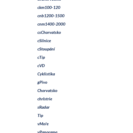
ckm100-120
cnb1200-1500
cnm1400-2000
csChorvatsko
cSilnice
cStoupání
cTip
cVD
Cyklistika
gPivo
Chorvatsko
chrIstrie
sRadar
Tip
vMoře
vPanorama