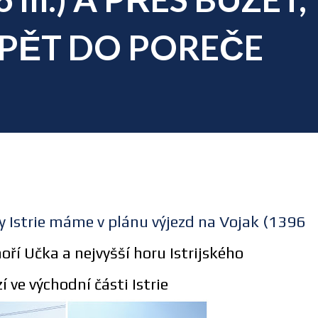
ZPĚT DO POREČE
vy Istrie máme v plánu výjezd na Vojak (1396
hoří Učka a n
ejvyšší horu Istrijského
 ve východní části Istrie