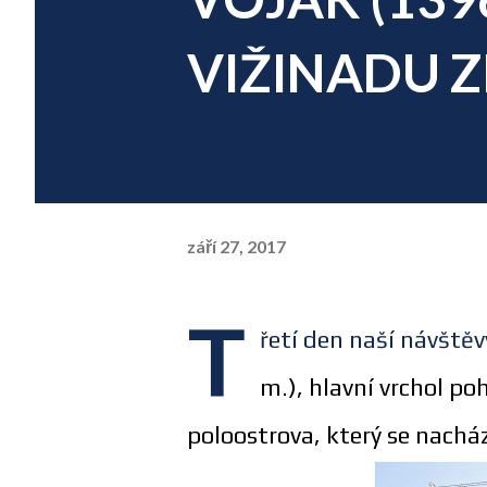
VIŽINADU 
září 27, 2017
T
řetí den naší návště
m.)
,
hlavní vrchol po
poloostrova,
který se nachází