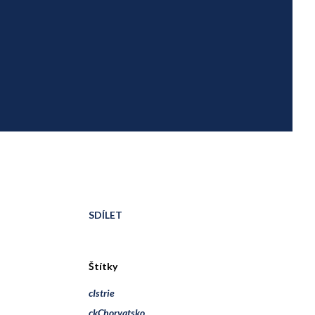
SDÍLET
Štítky
cIstrie
ckChorvatsko