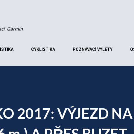
Přeskočit na hlavní obsah
vací, Garmin
ISTIKA
CYKLISTIKA
POZNÁVACÍ VÝLETY
O
O 2017: VÝJEZD NA
 m.) A PŘES BUZET,