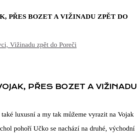
AK, PŘES BOZET A VIŽINADU ZPĚT DO
i, Vižinadu zpět do Poreči
 VOJAK, PŘES BOZET A VIŽINADU
je také luxusní a my tak můžeme vyrazit na Vojak
rchol pohoří Učko se nachází na druhé, východní