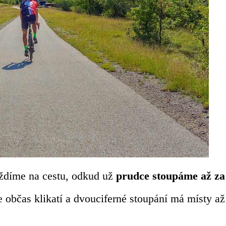
jíždíme na cestu, odkud už
prudce stoupáme až za
e občas klikatí a dvouciferné stoupání má místy až